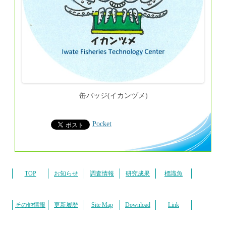
缶バッジ(イカンヅメ)
Pocket
TOP
お知らせ
調査情報
研究成果
標識魚
その他情報
更新履歴
Site Map
Download
Link