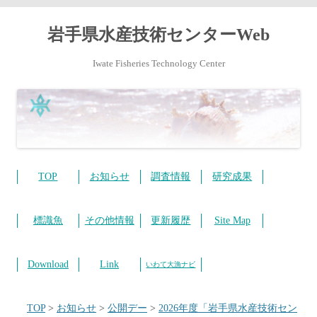
岩手県水産技術センターWeb
Iwate Fisheries Technology Center
コ
ン
テ
TOP
お知らせ
調査情報
研究成果
ン
ツ
へ
ス
標識魚
その他情報
更新履歴
Site Map
キ
ッ
プ
Download
Link
いわて大漁ナビ
TOP
>
お知らせ
>
公開デー
>
2026年度「岩手県水産技術セン