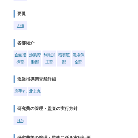
要覧
2026
各部紹介
企画指
漁業資
利用加
増養殖
漁場保
導部
源部
工部
部
全部
漁業指導調査船詳細
岩手丸
北上丸
研究費の管理・監査の実行方針
H25
研究費等の管理・監査に係る実行計画