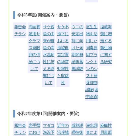
令和5年度(開催案内・要旨)
報告会
海面養
サケ親
サケ不
ウニの
底生生
塩蔵海
チラシ
殖用サ
魚の由
漁下に
安定出
物を活
藻に増
クラマ
来が稚
おける
荷に向
用した
殖する
ス発眼
魚の高
漁協自
けた短
貝毒原
微生物
卵の供
水温耐
営定置
期間無
因プラ
に関す
給につ
性に与
の経営
給餌蓄
ンクト
る研究
いて
える影
効率性
養試験
ンのシ
響につ
と収益
スト発
いて
性
芽抑制
試験(途
中経過)
令和7年度第1回(開催案内・要旨)
報告会
岩手県
マダコ
近年の
成熟誘
潜水調
麻痺性
チラシ
におけ
漁況予
沿岸域
導技術
査によ
貝毒原