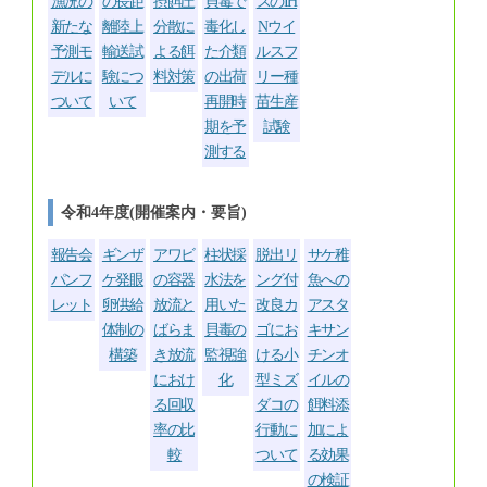
漁況の
の長距
摂餌圧
貝毒で
スのIH
新たな
離陸上
分散に
毒化し
Nウイ
予測モ
輸送試
よる餌
た介類
ルスフ
デルに
験につ
料対策
の出荷
リー種
ついて
いて
再開時
苗生産
期を予
試験
測する
令和4年度(開催案内・要旨)
報告会
ギンザ
アワビ
柱状採
脱出リ
サケ稚
パンフ
ケ発眼
の容器
水法を
ング付
魚への
レット
卵供給
放流と
用いた
改良カ
アスタ
体制の
ばらま
貝毒の
ゴにお
キサン
構築
き放流
監視強
ける小
チンオ
におけ
化
型ミズ
イルの
る回収
ダコの
餌料添
率の比
行動に
加によ
較
ついて
る効果
の検証