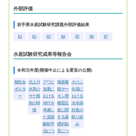
外部評価
岩手県水産試験研究課題外部評価結果
R1
R2
R3
R4
R5
R6
R7
水産試験研究成果等報告会
令和元年度(開催中止による要旨の公開)
報告会
北上川
アワビ
海面養
さけふ
ポスタ
水系の
漁業に
殖サー
化場に
ー
サケ稚
おける
モン用
おける
魚の特
MSYを
種苗生
冷水病
徴
考慮し
産に関
対策の
た資源
する基
取り組
解析手
礎的知
み
法につ
見につ