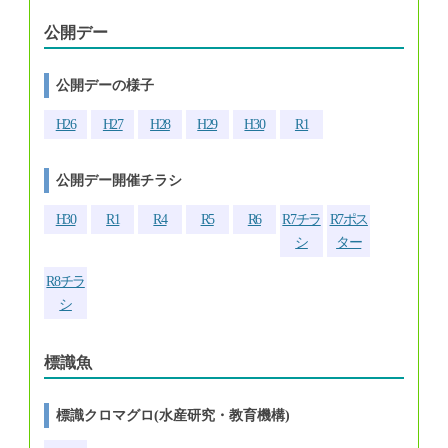
公開デー
公開デーの様子
H26
H27
H28
H29
H30
R1
公開デー開催チラシ
H30
R1
R4
R5
R6
R7チラ
R7ポス
シ
ター
R8チラ
シ
標識魚
標識クロマグロ(水産研究・教育機構)