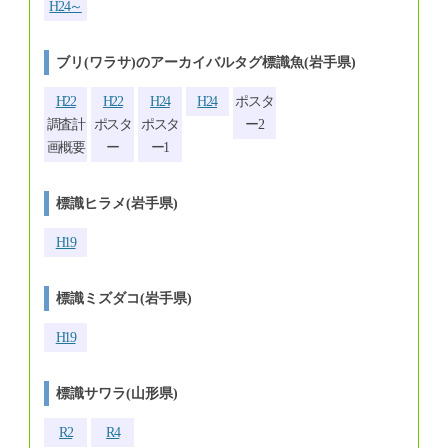
H24～
ブリ(ワラサ)のアーカイバルタグ標識魚(岩手県)
H22
H22
H24
H24
ポスタ
調査計
ポスタ
ポスタ
ー2
画概要
ー
ー1
標識ヒラメ(岩手県)
H19
標識ミズダコ(岩手県)
H19
標識サワラ(山形県)
R2
R4