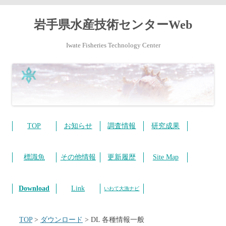
岩手県水産技術センターWeb
Iwate Fisheries Technology Center
コ
ン
テ
TOP
お知らせ
調査情報
研究成果
ン
ツ
へ
ス
標識魚
その他情報
更新履歴
Site Map
キ
ッ
プ
Download
Link
いわて大漁ナビ
TOP
>
ダウンロード
>
DL 各種情報一般