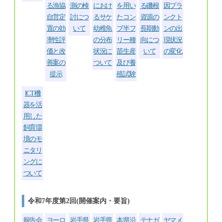
る漁協
測の検
におけ
を用い
る磯根
因プラ
自営定
討につ
るサケ
たコン
資源の
ンクト
置の効
いて
幼稚魚
ブ半フ
長期動
ンの出
率性評
の分布
リー種
向につ
現状況
価と改
状況に
苗生産
いて
の変化
善案の
ついて
及び養
提示
殖試験
ICT機
器を活
用した
飼育環
境のモ
ニタリ
ングに
ついて
令和7年度第2回(開催案内・要旨)
報告会
ヨーロ
岩手県
岩手県
本県沿
テナガ
ヤマメ