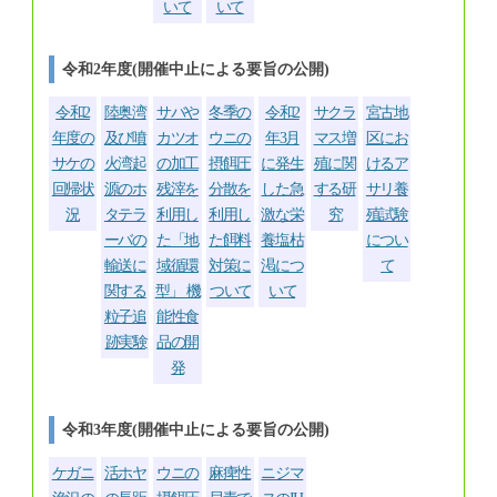
いて
いて
令和2年度(開催中止による要旨の公開)
令和2
陸奥湾
サバや
冬季の
令和2
サクラ
宮古地
年度の
及び噴
カツオ
ウニの
年3月
マス増
区にお
サケの
火湾起
の加工
摂餌圧
に発生
殖に関
けるア
回帰状
源のホ
残滓を
分散を
した急
する研
サリ養
況
タテラ
利用し
利用し
激な栄
究
殖試験
ーバの
た「地
た餌料
養塩枯
につい
輸送に
域循環
対策に
渇につ
て
関する
型」 機
ついて
いて
粒子追
能性食
跡実験
品の開
発
令和3年度(開催中止による要旨の公開)
ケガニ
活ホヤ
ウニの
麻痺性
ニジマ