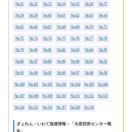
No.51
No.52
No.53
No.54
No.55
No.56
No.57
No.58
No.59
No.60
No.61
No.62
No.63
No.64
No.65
No.66
No.67
No.68
No.69
No.70
No.71
No.72
No.73
No.74
No.75
No.76
No.77
No.78
No.79
No.80
No.81
No.82
No.83
No.84
No.85
No.86
No.87
No.88
No.89
No.90
No.91
No.92
No.93
No.94
No.95
No.96
No.97
No.98
No.99
No.100
No.101
No.102
No.103
No.104
No.105
No.106
No.107
No.108
No.109
No.110
No.111
No.112
No.113
No.114
No.115
No.116
No.117
No.118
No.119
ぎょれん－いわて漁連情報－「水産技術センター報
告」