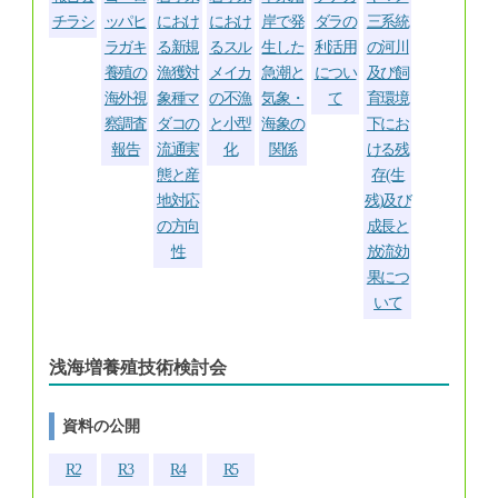
チラシ
ッパヒ
におけ
におけ
岸で発
ダラの
三系統
ラガキ
る新規
るスル
生した
利活用
の河川
養殖の
漁獲対
メイカ
急潮と
につい
及び飼
海外視
象種マ
の不漁
気象・
て
育環境
察調査
ダコの
と小型
海象の
下にお
報告
流通実
化
関係
ける残
態と産
存(生
地対応
残)及び
の方向
成長と
性
放流効
果につ
いて
浅海増養殖技術検討会
資料の公開
R2
R3
R4
R5