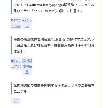
ワレミア(Wallemia ichthyophaga)増殖防止マニュアル
及びチラシ「ワレミア(カビ)の発生に注意！」
R7(マニ
R7(チラ
ュアル)
シ)
海藻の高速攪拌塩漬装置(しおまる)の操作マニュアル
【改訂版】及び補足資料「推奨使用条件【令和8年2月
改定】」
R7(マニ
R7(推奨
ュアル)
使用条
件)
光周期調節で成熟を抑制するキタムラサキウニ養殖マ
ニュアル
R7