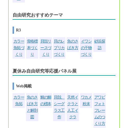
自由研究おすすめテーマ
R3
カラー
骨格標
貝殻リ
貝のレ
魚のさ
イワシ
砂浜探
魚拓づ
本づく
ースづ
プリカ
ばき方
の干物
訪
くり
り
くり
づくり
づくり
夏休み自由研究等応援パネル展
Web掲載
カラー
魚のさ
鯛の鯛
貝殻、
天然イ
ワカメ
アワビ
魚拓
ばき方
の標本
シーグ
クラと
粉末
フォト
と解剖
ラス工
人工イ
フレー
図
作
クラ
ムのつ
くり方