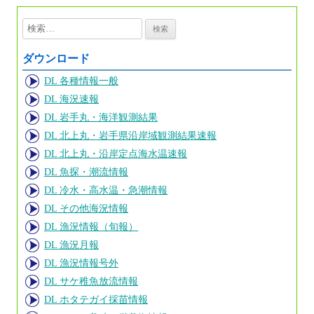
検
索:
ダウンロード
DL 各種情報一般
DL 海況速報
DL 岩手丸・海洋観測結果
DL 北上丸・岩手県沿岸域観測結果速報
DL 北上丸・沿岸定点海水温速報
DL 魚探・潮流情報
DL 冷水・高水温・急潮情報
DL その他海況情報
DL 漁況情報（旬報）
DL 漁況月報
DL 漁況情報号外
DL サケ稚魚放流情報
DL ホタテガイ採苗情報