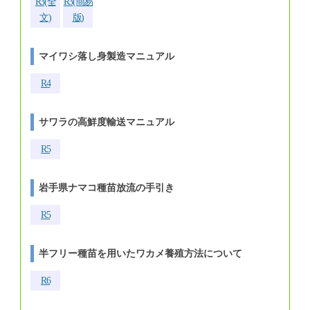
R3(全
R3(簡易
文)
版)
マイワシ落し身製造マニュアル
R4
サワラの高鮮度輸送マニュアル
R5
岩手県ナマコ種苗放流の手引き
R5
半フリー種苗を用いたワカメ養殖方法について
R6