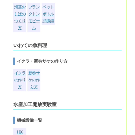
海藻お
プラン
ペット
しばの
クトン
ボトル
つくり
モビー
顕微鏡
方
ル
いわての魚料理
イクラ・新巻サケの作り方
イクラ
新巻サ
の作り
ケの作
方
り方
水産加工開放実験室
機械設備一覧
H26