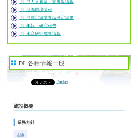
DL ワカメ養殖・栄養塩情報
DL 漁場環境情報
DL 沿岸定線栄養塩測定結果
DL 年報・研究報告
DL 水産研究成果情報
DL 各種情報一般
Pocket
施設概要
業務方針
2026