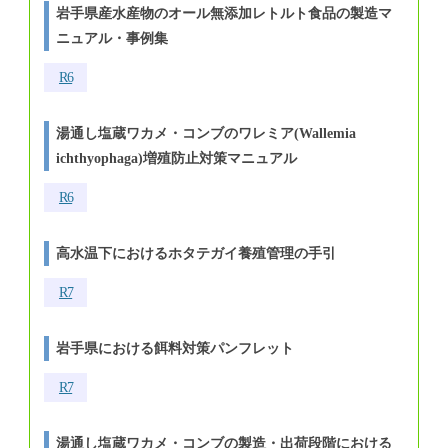
岩手県産水産物のオール無添加レトルト食品の製造マ
ニュアル・事例集
R6
湯通し塩蔵ワカメ・コンブのワレミア(Wallemia
ichthyophaga)増殖防止対策マニュアル
R6
高水温下におけるホタテガイ養殖管理の手引
R7
岩手県における餌料対策パンフレット
R7
湯通し塩蔵ワカメ・コンブの製造・出荷段階における