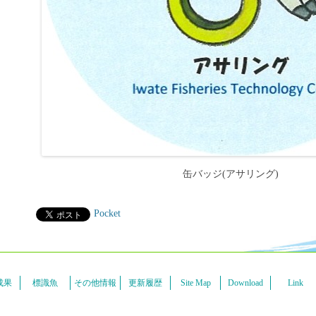
缶バッジ(アサリング)
Pocket
成果
標識魚
その他情報
更新履歴
Site Map
Download
Link