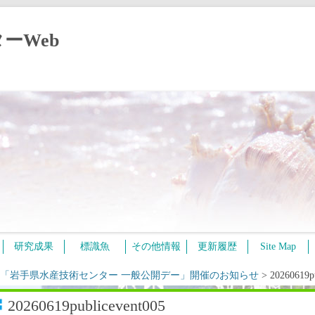
ーWeb
コ
研究成果
標識魚
その他情報
更新履歴
Site Map
ン
テ
ン
年度「岩手県水産技術センター 一般公開デー」開催のお知らせ
>
20260619p
ツ
へ
ス
20260619publicevent005
キ