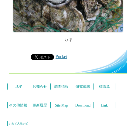
カキ
Pocket
TOP
お知らせ
調査情報
研究成果
標識魚
その他情報
更新履歴
Site Map
Download
Link
いわて大漁ナビ