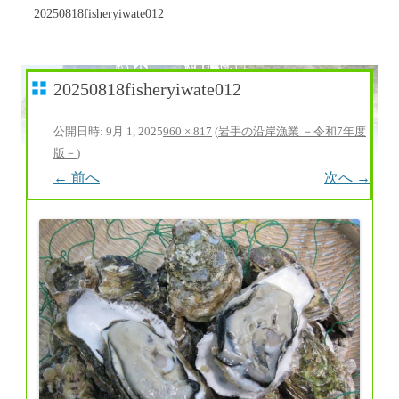
20250818fisheryiwate012
20250818fisheryiwate012
公開日時:
9月 1, 2025
960 × 817
(
岩手の沿岸漁業 －令和7年度
版－
)
← 前へ
次へ →