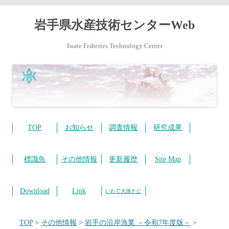
岩手県水産技術センターWeb
Iwate Fisheries Technology Center
コ
ン
テ
TOP
お知らせ
調査情報
研究成果
ン
ツ
へ
ス
標識魚
その他情報
更新履歴
Site Map
キ
ッ
プ
Download
Link
いわて大漁ナビ
TOP
>
その他情報
>
岩手の沿岸漁業 －令和7年度版－
>