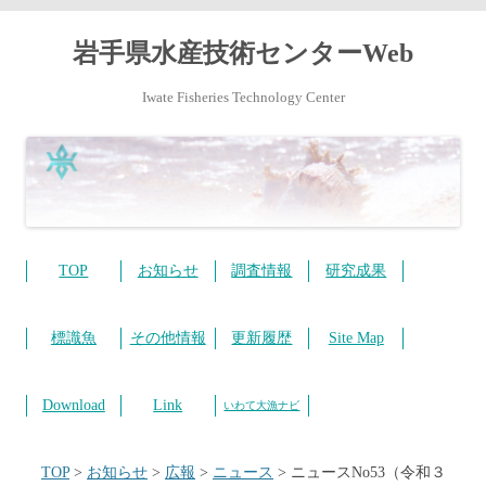
岩手県水産技術センターWeb
Iwate Fisheries Technology Center
コ
ン
テ
TOP
お知らせ
調査情報
研究成果
ン
ツ
へ
ス
標識魚
その他情報
更新履歴
Site Map
キ
ッ
プ
Download
Link
いわて大漁ナビ
TOP
>
お知らせ
>
広報
>
ニュース
>
ニュースNo53（令和３