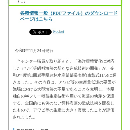
各種情報一般（PDFファイル）のダウンロード
ページはこちら
Pocket
令和3年11月24日発行
当センター職員が取り組んだ、「海洋環境変化に対応
したアワビ等餌料海藻の新たな造成技術の開発」が、令
和3年度第1回岩手県農林水産部部長表彰(表彰式11/5)に輝
きました 。その内容は、アワビ等の生産量低迷の要因が
漁場における大型海藻の不足であることを究明し、本県
独自の半フリー種苗生産技術を用いて海藻の幼芽を保護
する、全国的にも例のない餌料海藻の造成技術を開発し
たもので、アワビ等の生産に大きく貢献したことが評価
されました。