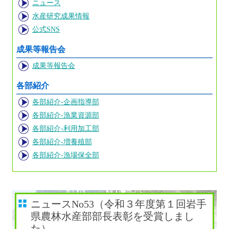
ニュース
水産研究成果情報
公式SNS
成果等報告会
成果等報告会
各部紹介
各部紹介-企画指導部
各部紹介-漁業資源部
各部紹介-利用加工部
各部紹介-増養殖部
各部紹介-漁場保全部
ニュースNo53（令和３年度第１回岩手
県農林水産部部長表彰を受賞しまし
た）