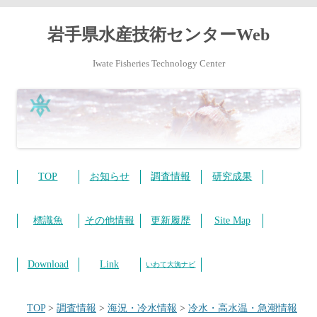
岩手県水産技術センターWeb
Iwate Fisheries Technology Center
コ
ン
テ
TOP
お知らせ
調査情報
研究成果
ン
ツ
へ
ス
標識魚
その他情報
更新履歴
Site Map
キ
ッ
プ
Download
Link
いわて大漁ナビ
TOP
>
調査情報
>
海況・冷水情報
>
冷水・高水温・急潮情報