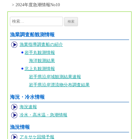
>
2024年度急潮情報No10
検
索:
漁業調査船観測情報
漁業指導調査船の紹介
岩手丸観測情報
海洋観測結果
北上丸観測情報
岩手県沿岸域観測結果速報
岩手県沿岸漂流物分布調査結果
海況・冷水情報
海況速報
冷水・高水温・急潮情報
漁況情報
アキサケ回帰予報