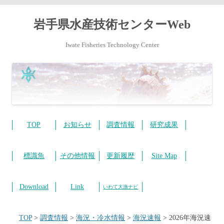
岩手県水産技術センターWeb
Iwate Fisheries Technology Center
コ
ン
テ
TOP
お知らせ
調査情報
研究成果
ン
ツ
へ
ス
標識魚
その他情報
更新履歴
Site Map
キ
ッ
プ
Download
Link
いわて大漁ナビ
TOP
>
調査情報
>
海況・冷水情報
>
海況速報
>
2026年海況速