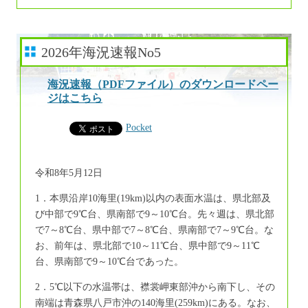
2026年海況速報No5
海況速報（PDFファイル）のダウンロードペー
ジはこちら
Pocket
令和8年5月12日
1．本県沿岸10海里(19km)以内の表面水温は、県北部及
び中部で9℃台、県南部で9～10℃台。先々週は、県北部
で7～8℃台、県中部で7～8℃台、県南部で7～9℃台。な
お、前年は、県北部で10～11℃台、県中部で9～11℃
台、県南部で9～10℃台であった。
2．5℃以下の水温帯は、襟裳岬東部沖から南下し、その
南端は青森県八戸市沖の140海里(259km)にある。なお、