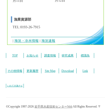
月12日
月11日
漁業資源部
TEL:0193-26-7915
海況・冷水情報
海況速報
TOP
お知らせ
調査情報
研究成果
標識魚
その他情報
更新履歴
Site Map
Download
Link
いわて大漁ナビ
©Copyright 1997-2026
岩手県水産技術センターWeb
All Rights Reserved. 〒