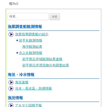
報No5
検
索:
漁業調査船観測情報
漁業指導調査船の紹介
岩手丸観測情報
海洋観測結果
北上丸観測情報
岩手県沿岸域観測結果速報
岩手県沿岸漂流物分布調査結果
海況・冷水情報
海況速報
冷水・高水温・急潮情報
漁況情報
アキサケ回帰予報