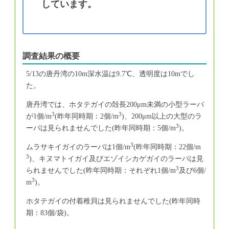
しています。
調査結果の概要
5/13の唐丹湾の10m深水温は9.7℃、透明度は10mでし
た。
唐丹湾では、ホタテガイの殻長200μm未満の小型ラーバ
3
3
が1個/m
(昨年同時期：2個/m
)、200μm以上の大型のラ
3
ーバは見られませんでした(昨年同時期：5個/m
)。
3
ムラサキイガイのラーバは1個/m
(昨年同時期：22個/m
3
)、キヌマトイガイ及びエゾイシカゲガイのラーバは見
3
られませんでした(昨年同時期：それぞれ1個/m
及び6個/
3
m
)。
ホタテガイの付着稚貝は見られませんでした(昨年同時
期：83個/袋)。