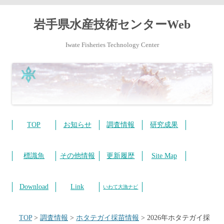
岩手県水産技術センターWeb
Iwate Fisheries Technology Center
コ
ン
テ
TOP
お知らせ
調査情報
研究成果
ン
ツ
へ
ス
標識魚
その他情報
更新履歴
Site Map
キ
ッ
プ
Download
Link
いわて大漁ナビ
TOP
>
調査情報
>
ホタテガイ採苗情報
>
2026年ホタテガイ採