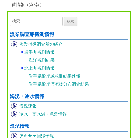
苗情報（第5報）
検
索:
漁業調査船観測情報
漁業指導調査船の紹介
岩手丸観測情報
海洋観測結果
北上丸観測情報
岩手県沿岸域観測結果速報
岩手県沿岸漂流物分布調査結果
海況・冷水情報
海況速報
冷水・高水温・急潮情報
漁況情報
アキサケ回帰予報