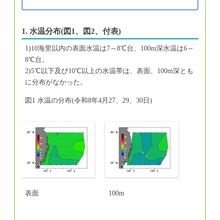
1. 水温分布(図1、図2、付表)
1)10海里以内の表面水温は7～8℃台、100m深水温は6～
8℃台。
2)5℃以下及び10℃以上の水温帯は、表面、100m深とも
に分布がなかった。
図1 水温の分布(令和8年4月27、29、30日)
表面
100m