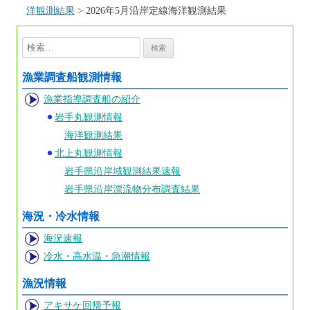
洋観測結果
>
2026年5月沿岸定線海洋観測結果
検
索:
漁業調査船観測情報
漁業指導調査船の紹介
岩手丸観測情報
海洋観測結果
北上丸観測情報
岩手県沿岸域観測結果速報
岩手県沿岸漂流物分布調査結果
海況・冷水情報
海況速報
冷水・高水温・急潮情報
漁況情報
アキサケ回帰予報