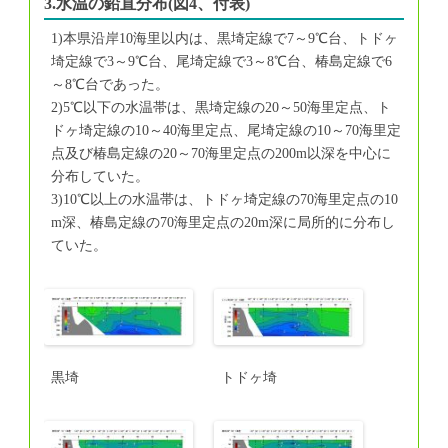
3.水温の鉛直分布(図4、付表)
1)本県沿岸10海里以内は、黒埼定線で7～9℃台、トドヶ
埼定線で3～9℃台、尾埼定線で3～8℃台、椿島定線で6
～8℃台であった。
2)5℃以下の水温帯は、黒埼定線の20～50海里定点、ト
ドヶ埼定線の10～40海里定点、尾埼定線の10～70海里定
点及び椿島定線の20～70海里定点の200m以深を中心に
分布していた。
3)10℃以上の水温帯は、トドヶ埼定線の70海里定点の10
m深、椿島定線の70海里定点の20m深に局所的に分布し
ていた。
黒埼
トドヶ埼