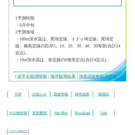
1予測時期
・6月中旬
2予測海域
・100m深水温は、黒埼定線、トドヶ埼定線、尾埼定
線、椿島定線の距岸5、10、20、30、40、50海里(合計24
定点)。
・10m深水温は、各定線の0海里定点(合計4定点)。
岩手丸観測情報
海洋観測結果
漁業調査船観測情報
TOP
お知らせ
調査情報
研究成果
標識魚
その他情報
更新履歴
Site Map
Download
Link
いわて大漁ナビ