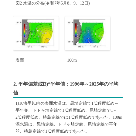
図2 水温の分布(令和7年5月8、9、12日)
表面
100m
2. 平年偏差(図3)*平年値：1996年～2025年の平均
値
1)10海里以内の表面水温は、黒埼定線で1℃程度低め～
平年並、トドヶ埼定線で1℃程度低め、尾埼定線で1～
2℃程度低め、椿島定線では1℃程度低めであった。100m
深水温は、黒埼定線、トドヶ埼定線、尾埼定線で平年
並、椿島定線で1℃程度低めであった。