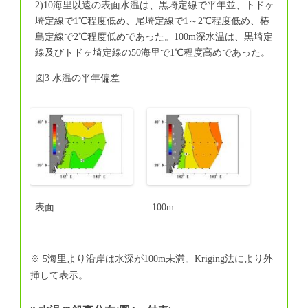
2)10海里以遠の表面水温は、黒埼定線で平年並、トドヶ
埼定線で1℃程度低め、尾埼定線で1～2℃程度低め、椿
島定線で2℃程度低めであった。100m深水温は、黒埼定
線及びトドヶ埼定線の50海里で1℃程度高めであった。
図3 水温の平年偏差
表面
100m
※ 5海里より沿岸は水深が100m未満。Kriging法により外
挿して表示。