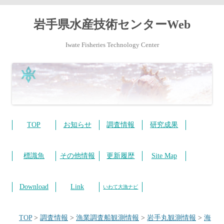
岩手県水産技術センターWeb
Iwate Fisheries Technology Center
コ
ン
テ
TOP
お知らせ
調査情報
研究成果
ン
ツ
へ
ス
標識魚
その他情報
更新履歴
Site Map
キ
ッ
プ
Download
Link
いわて大漁ナビ
TOP
>
調査情報
>
漁業調査船観測情報
>
岩手丸観測情報
>
海