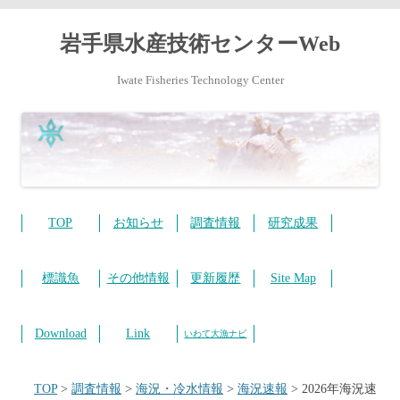
岩手県水産技術センターWeb
Iwate Fisheries Technology Center
コ
ン
テ
TOP
お知らせ
調査情報
研究成果
ン
ツ
へ
ス
標識魚
その他情報
更新履歴
Site Map
キ
ッ
プ
Download
Link
いわて大漁ナビ
TOP
>
調査情報
>
海況・冷水情報
>
海況速報
>
2026年海況速