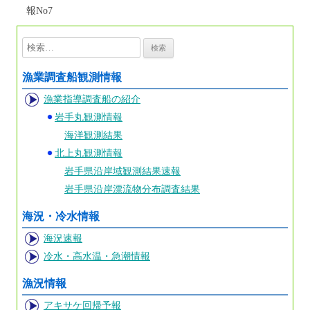
報No7
検
索:
漁業調査船観測情報
漁業指導調査船の紹介
岩手丸観測情報
海洋観測結果
北上丸観測情報
岩手県沿岸域観測結果速報
岩手県沿岸漂流物分布調査結果
海況・冷水情報
海況速報
冷水・高水温・急潮情報
漁況情報
アキサケ回帰予報