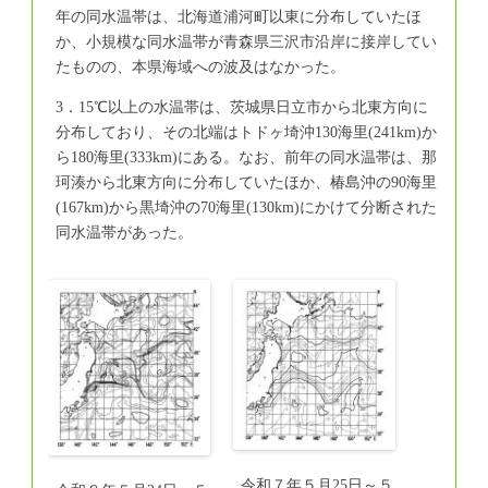
年の同水温帯は、北海道浦河町以東に分布していたほ
か、小規模な同水温帯が青森県三沢市沿岸に接岸してい
たものの、本県海域への波及はなかった。
3．15℃以上の水温帯は、茨城県日立市から北東方向に
分布しており、その北端はトドヶ埼沖130海里(241km)か
ら180海里(333km)にある。なお、前年の同水温帯は、那
珂湊から北東方向に分布していたほか、椿島沖の90海里
(167km)から黒埼沖の70海里(130km)にかけて分断された
同水温帯があった。
令和７年５月25日～５