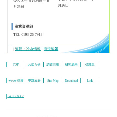
令和８年５月24日～５
月26日
月25日
漁業資源部
TEL:0193-26-7915
海況・冷水情報
海況速報
TOP
お知らせ
調査情報
研究成果
標識魚
その他情報
更新履歴
Site Map
Download
Link
いわて大漁ナビ