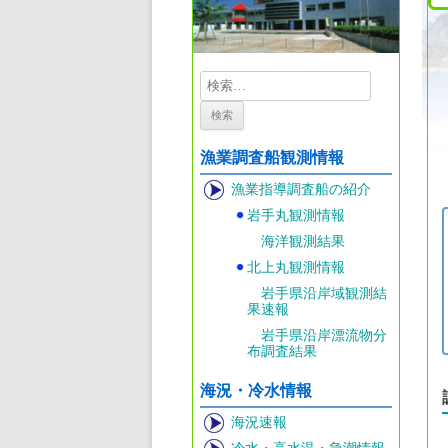
検
索:
漁業調査船観測情報
漁業指導調査船の紹介
岩手丸観測情報
海洋観測結果
北上丸観測情報
岩手県沿岸域観測結
果速報
岩手県沿岸漂流物分
布調査結果
海況・冷水情報
海況速報