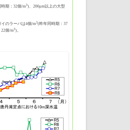
3
同時期：32個/m
)、200μm以上の大型
3
ガイのラーバは4個/m
(昨年同時期：37
3
2個/m
)。