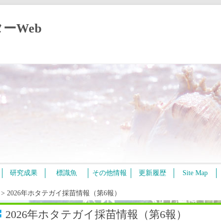
ーWeb
コ
研究成果
標識魚
その他情報
更新履歴
Site Map
ン
テ
ン
>
2026年ホタテガイ採苗情報（第6報）
ツ
へ
ス
2026年ホタテガイ採苗情報（第6報）
キ