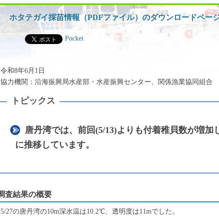
ッ
プ
ホタテガイ採苗情報（PDFファイル）のダウンロードペー
Pocket
令和8年6月1日
協力機関：沿海振興局水産部・水産振興センター、関係漁業協同組合
唐丹湾では、前回(5/13)よりも付着稚貝数が増
に推移しています。
調査結果の概要
5/27の唐丹湾の10m深水温は10.2℃、透明度は11mでした。