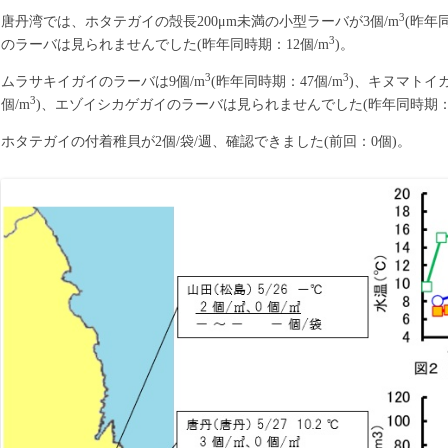
3
唐丹湾では、ホタテガイの殻長200μm未満の小型ラーバが3個/m
(昨年
3
のラーバは見られませんでした(昨年同時期：12個/m
)。
3
3
ムラサキイガイのラーバは9個/m
(昨年同時期：47個/m
)、キヌマトイ
3
個/m
)、エゾイシカゲガイのラーバは見られませんでした(昨年同時期：2
ホタテガイの付着稚貝が2個/袋/週、確認できました(前回：0個)。