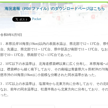
ッ
プ
海況速報（PDFファイル）のダウンロードページはこちら
Pocket
令和8年6月9日
1．本県沿岸10海里(19km)以内の表面水温は、県北部で12～13℃台、県中
台。先週は、県北部で11～12℃台、県中部及び南部で11～13℃台。な
部で10～13℃台、県南部で12～13℃台であった。
2．10℃以下の水温帯は、北海道襟裳岬以東に広く分布し、本県海域
は、襟裳岬から細く南下しており、その南端は青森県六ヶ所村沖の70海里
慈市沖の10海里(19km)に小規模な分断された同水温帯があった。
3．15℃以上の水温帯は、塩屋埼から北東方向に分布しており、その北端は
なお、前年の同水温帯は、牡鹿半島から北東方向に分布しており、その北端
った。