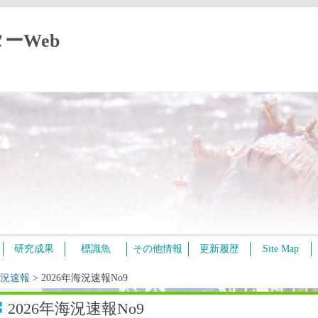
ーWeb
コ
研究成果
標識魚
その他情報
更新履歴
Site Map
ン
テ
ン
況速報
>
2026年海況速報No9
ツ
へ
ス
2026年海況速報No9
キ