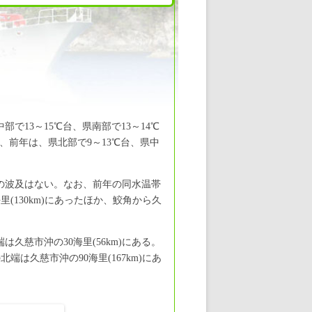
部で13～15℃台、県南部で13～14℃
お、前年は、県北部で9～13℃台、県中
への波及はない。なお、前年の同水温帯
(130km)にあったほか、鮫角から久
久慈市沖の30海里(56km)にある。
は久慈市沖の90海里(167km)にあ