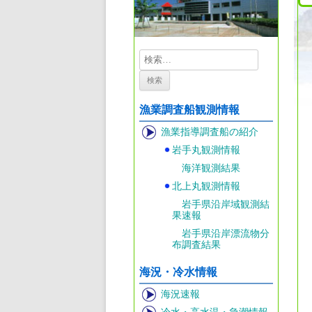
検
索:
漁業調査船観測情報
漁業指導調査船の紹介
岩手丸観測情報
海洋観測結果
北上丸観測情報
岩手県沿岸域観測結
果速報
岩手県沿岸漂流物分
布調査結果
海況・冷水情報
海況速報