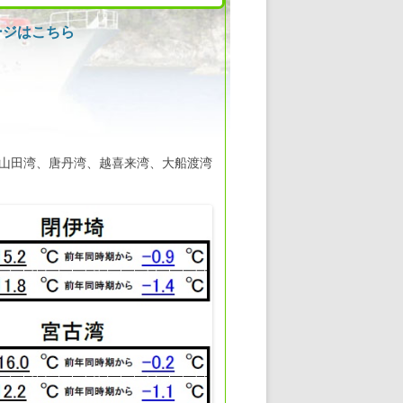
ージはこちら
古湾、山田湾、唐丹湾、越喜来湾、大船渡湾