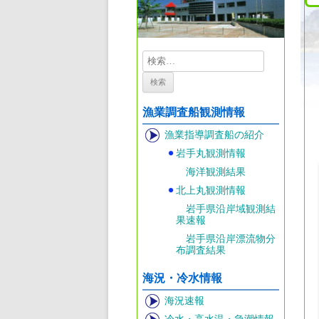
検
索:
漁業調査船観測情報
漁業指導調査船の紹介
岩手丸観測情報
海洋観測結果
北上丸観測情報
岩手県沿岸域観測結
果速報
岩手県沿岸漂流物分
布調査結果
海況・冷水情報
海況速報