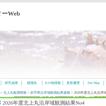
ーWeb
コ
研究成果
標識魚
その他情報
更新履歴
Site Map
ン
テ
ン
>
北上丸観測情報
>
岩手県沿岸域観測結果速報
>
2026年度北上丸沿岸
ツ
へ
ス
2026年度北上丸沿岸域観測結果No4
キ