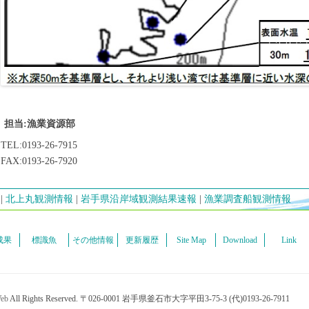
担当:漁業資源部
TEL:0193-26-7915
FAX:0193-26-7920
北上丸観測情報
岩手県沿岸域観測結果速報
漁業調査船観測情報
成果
標識魚
その他情報
更新履歴
Site Map
Download
Link
eb
All Rights Reserved. 〒026-0001 岩手県釜石市大字平田3-75-3 (代)0193-26-7911