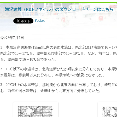
ッ
プ
海況速報（PDFファイル）のダウンロードページはこちら
Pocket
令和8年7月7日
1．本県沿岸10海里(19km)以内の表面水温は、県北部及び南部で16～1
県北部で15～17℃台、県中部及び南部で16～19℃台。なお、前年は、県北
台、県南部で16～18℃台であった。
2．15℃以下の水温帯は、北海道新ひだか町以東に分布しており、本
水温帯は、襟裳岬以東に分布し、本県海域への波及はなかった。
3．20℃以上の水温帯は、那珂湊から北東方向に分布しており、椿島沖の4
お、前年の同水温帯は、金華山から北東方向に分布していた。