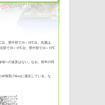
7℃台、県中部で16～18℃台。先週は、
部で18～19℃台、県中部で16～19℃
県海域への波及はない。なお、前年の同
0海里(74km)に接近している。な