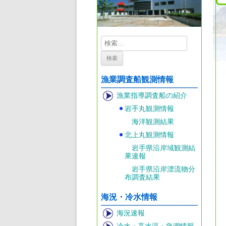
検
索:
漁業調査船観測情報
漁業指導調査船の紹介
岩手丸観測情報
海洋観測結果
北上丸観測情報
岩手県沿岸域観測結
果速報
岩手県沿岸漂流物分
布調査結果
海況・冷水情報
海況速報