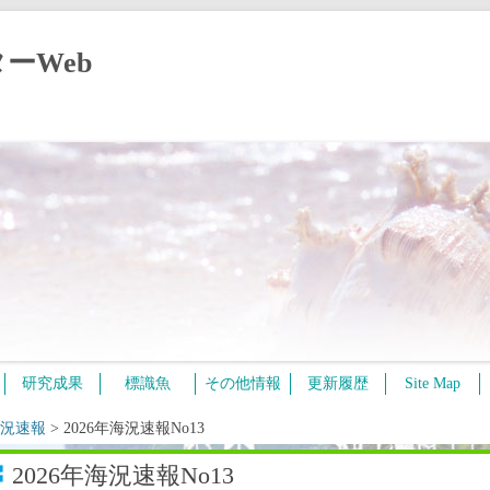
ーWeb
コ
研究成果
標識魚
その他情報
更新履歴
Site Map
ン
テ
ン
況速報
>
2026年海況速報No13
ツ
へ
ス
2026年海況速報No13
キ