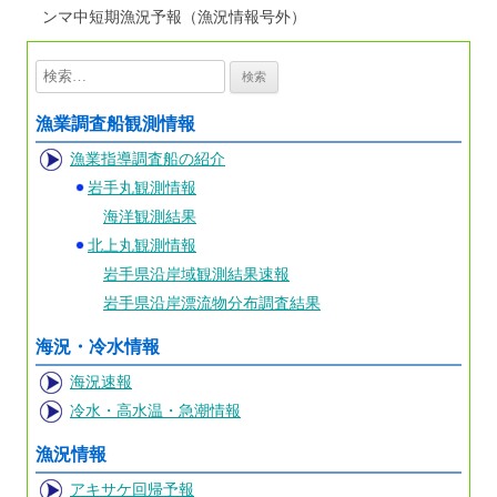
ンマ中短期漁況予報（漁況情報号外）
検
索:
漁業調査船観測情報
漁業指導調査船の紹介
岩手丸観測情報
海洋観測結果
北上丸観測情報
岩手県沿岸域観測結果速報
岩手県沿岸漂流物分布調査結果
海況・冷水情報
海況速報
冷水・高水温・急潮情報
漁況情報
アキサケ回帰予報