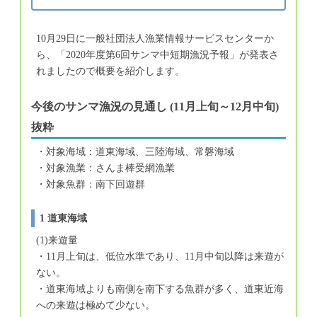
10月29日に一般社団法人漁業情報サービスセンターか
ら、「2020年度第6回サンマ中短期漁況予報」が発表さ
れましたので概要を紹介します。
今後のサンマ漁況の見通し (11月上旬～12月中旬)
抜粋
・対象海域：道東海域、三陸海域、常磐海域
・対象漁業：さんま棒受網漁業
・対象魚群：南下回遊群
1 道東海域
(1)来遊量
・11月上旬は、低位水準であり、11月中旬以降は来遊が
ない。
・道東海域よりも南側を南下する魚群が多く、道東近海
への来遊は極めて少ない。