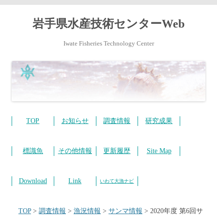
岩手県水産技術センターWeb
Iwate Fisheries Technology Center
コ
ン
テ
TOP
お知らせ
調査情報
研究成果
ン
ツ
へ
ス
標識魚
その他情報
更新履歴
Site Map
キ
ッ
プ
Download
Link
いわて大漁ナビ
TOP
>
調査情報
>
漁況情報
>
サンマ情報
>
2020年度 第6回サ