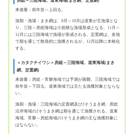
房総～三陸海域、道東海域(まき網、定置網)
来遊量：前年並～上回る。
漁期・漁場：まき網は、8月～10月は道東が主漁場とな
り、三陸～房総海域は小規模な漁場形成となる。11月～
12月には三陸海域で漁場が形成される。定置網は、各地
で期を通じて散発的に漁獲されるが、12月以降に本格化
する。
＜カタクチイワシ＞房総～三陸海域、道東海域(まき
網、定置網)
来遊量：房総・常磐海域では予測が困難。三陸海域では
前年並～下回る。道東海域では主たる漁獲対象とならな
い。
漁期・漁場：三陸海域の定置網及び2そうまき網、房総
沿岸海域の2そうまき網は期を通じて漁獲される。道東
海域、常磐～房総海域の1そうまき網の主な漁獲対象に
はならない。