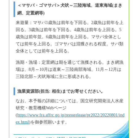
＜マサバ・ゴマサバ＞犬吠～三陸海域、道東海域(まき
網、定置網等)
来遊量：マサバ1歳魚は前年を下回る。2歳魚は前年を上
回る。3歳魚は前年を下回る。4歳魚は前年を上回る。5
歳魚は前年並。6歳魚は前年を上回る。マサバ全体とし
ては前年を上回る。ゴマサバは混獲される程度。サバ類
全体としては前年を上回る。
漁期・漁場：定置網は期を通じて漁獲される。まき網漁
場は、8月～10月は道東～三陸南部海域、11月～12月は
三陸北部～犬吠海域に主に形成される。
漁業資源部(担当: 相生)までお寄せください。
なお、本予報の詳細については、国立研究開発法人水産
研究・教育機構Webページ
(
https://www.fra.affrc.go.jp/pressrelease/pr2022/20220801/ind
ex.html
)を御参照願います。