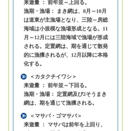
来遊量 ： 前年並～上回る。
漁期・漁場： まき網は、8月～10月
は道東が主漁場となり、三陸～房総
海域は小規模な漁場形成となる。11
月～12月には三陸海域で漁場が形成
される。定置網は、期を通じて散発
的に漁獲されるが、12月以降に本格
化する。
＜カタクチイワシ＞
来遊量 ： 前年並～下回る。
漁期・漁場： 定置網及び2そうまき
網は、期を通じて漁獲される。
＜マサバ・ゴマサバ＞
来遊量 ： マサバは前年を上回り、