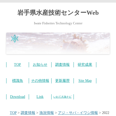
岩手県水産技術センターWeb
Iwate Fisheries Technology Center
コ
ン
テ
TOP
お知らせ
調査情報
研究成果
ン
ツ
へ
ス
標識魚
その他情報
更新履歴
Site Map
キ
ッ
プ
Download
Link
いわて大漁ナビ
TOP
>
調査情報
>
漁況情報
>
アジ・サバ・イワシ情報
>
2022