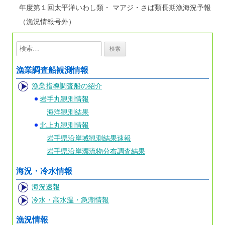
年度第１回太平洋いわし類・ マアジ・さば類長期漁海況予報
（漁況情報号外）
検
索:
漁業調査船観測情報
漁業指導調査船の紹介
岩手丸観測情報
海洋観測結果
北上丸観測情報
岩手県沿岸域観測結果速報
岩手県沿岸漂流物分布調査結果
海況・冷水情報
海況速報
冷水・高水温・急潮情報
漁況情報