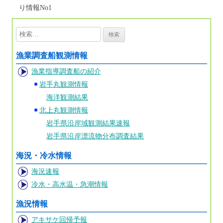
り情報No1
検
索:
漁業調査船観測情報
漁業指導調査船の紹介
岩手丸観測情報
海洋観測結果
北上丸観測情報
岩手県沿岸域観測結果速報
岩手県沿岸漂流物分布調査結果
海況・冷水情報
海況速報
冷水・高水温・急潮情報
漁況情報
アキサケ回帰予報