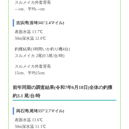
スルメイカ外套背長
―cm、平均―cm
吉浜湾(首埼341°2.4マイル)
表面水温 13.7℃
50m深水温 12.0℃
釣獲結果(1時間いか釣り機4台)
スルメイカ 2尾(0.5尾/台/時)
スルメイカ外套背長
15cm、平均15cm
前年同期の調査結果(令和7年6月18日)全体の釣獲
約3.1 尾/台/時
両石湾(尾埼337°2.7マイル)
表面水温 13.6℃
50m深水温 11.1℃