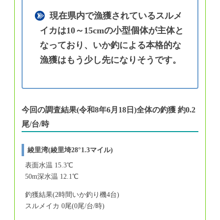
現在県内で漁獲されているスルメ
イカは10～15cmの小型個体が主体と
なっており、いか釣による本格的な
漁獲はもう少し先になりそうです。
今回の調査結果(令和8年6月18日)全体の釣獲 約0.2
尾/台/時
綾里湾(綾里埼28°1.3マイル)
表面水温 15.3℃
50m深水温 12.1℃
釣獲結果(2時間いか釣り機4台)
スルメイカ 0尾(0尾/台/時)