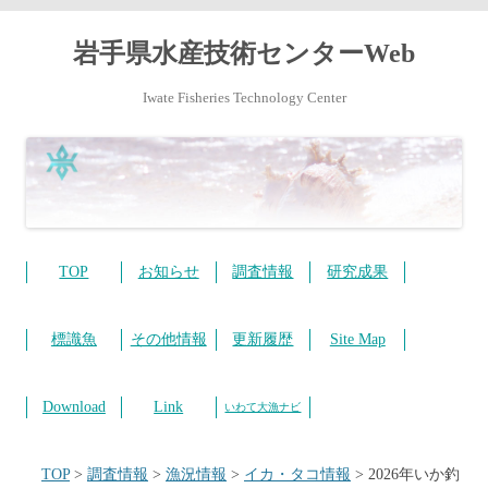
岩手県水産技術センターWeb
Iwate Fisheries Technology Center
コ
ン
テ
TOP
お知らせ
調査情報
研究成果
ン
ツ
へ
ス
標識魚
その他情報
更新履歴
Site Map
キ
ッ
プ
Download
Link
いわて大漁ナビ
TOP
>
調査情報
>
漁況情報
>
イカ・タコ情報
>
2026年いか釣