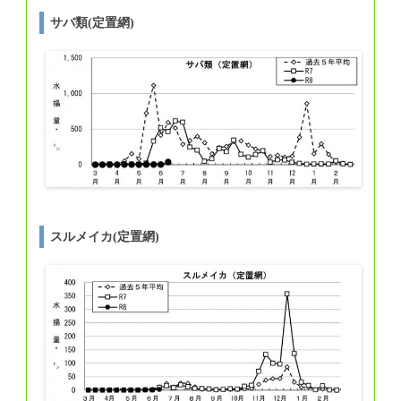
サバ類(定置網)
スルメイカ(定置網)