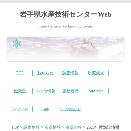
岩手県水産技術センターWeb
Iwate Fisheries Technology Center
コ
ン
テ
TOP
お知らせ
調査情報
研究成果
ン
ツ
へ
ス
標識魚
その他情報
更新履歴
Site Map
キ
ッ
プ
Download
Link
いわて大漁ナビ
TOP
>
調査情報
>
漁況情報
>
漁況旬報
>
2026年度漁況情報