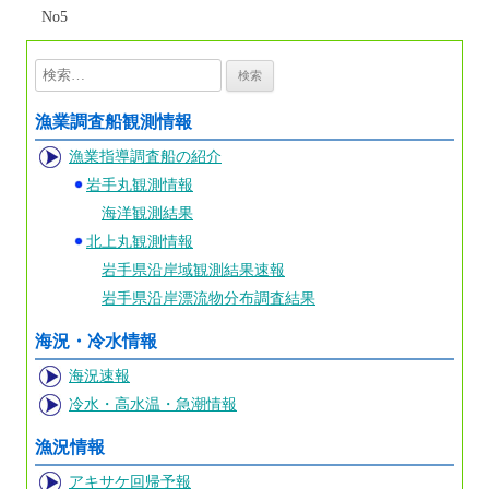
No5
検
索:
漁業調査船観測情報
漁業指導調査船の紹介
岩手丸観測情報
海洋観測結果
北上丸観測情報
岩手県沿岸域観測結果速報
岩手県沿岸漂流物分布調査結果
海況・冷水情報
海況速報
冷水・高水温・急潮情報
漁況情報
アキサケ回帰予報